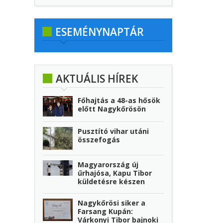
ESEMÉNYNAPTÁR
AKTUÁLIS HÍREK
Főhajtás a 48-as hősök
előtt Nagykőrösön
Pusztító vihar utáni
összefogás
Magyarország új
űrhajósa, Kapu Tibor
küldetésre készen
Nagykőrösi siker a
Farsang Kupán:
Várkonyi Tibor bajnoki