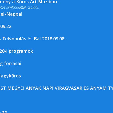
lmény a Kőrös Art Moziban
s filmkínálattal, családi...
jel-Nappal
09.22.
rja a Csemői Községi Könyvtár és...
 Felvonulás és Bál 2018.09.08.
20-i programok
ág forrásai
 Nagykőrös
L-PEST MEGYEI ANYÁK NAPI VIRÁGVÁSÁR ÉS ANYÁM 
 30.