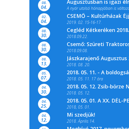
Augusztusban is igazi é
08.
04.
A nyár utolsó hónapjában is változato
CSEMŐ – Kultúrházak Éj
02.
04.
2019. 02. 15-16-17.
Cegléd Kétkeréken 2018.
08.
Színes és tartalmas programokkal vá
30.
2018.09.22.
Csemő: Szüreti Traktoros
08.
30.
2018.09.08.
Jászkarajenő Augusztus 
08.
13.
2018. 08. 20.
2018. 05. 11. - A boldogs
05.
07.
2018. 05. 11. 17 óra
2018. 05. 12. Zsib-börze
04.
2018. 05. 11. 19 óra
30.
2018. 05. 12.
2018. 05. 01. A XX. DÉ
04.
25.
2018, 05. 01.
Mi szedjük!
04.
12.
2018. Április 14.
Meghívó 2017. november