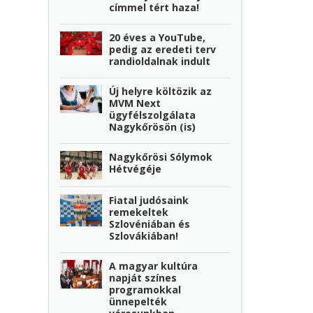
címmel tért haza!
20 éves a YouTube,
pedig az eredeti terv
randioldalnak indult
Új helyre költözik az
MVM Next
ügyfélszolgálata
Nagykőrösön (is)
Nagykőrösi Sólymok
Hétvégéje
Fiatal judósaink
remekeltek
Szlovéniában és
Szlovákiában!
A magyar kultúra
napját színes
programokkal
ünnepelték