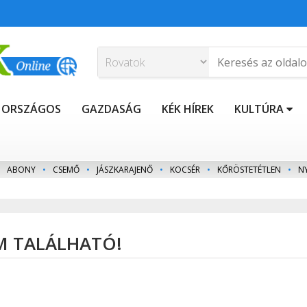
ORSZÁGOS
GAZDASÁG
KÉK HÍREK
KULTÚRA
ABONY
•
CSEMŐ
•
JÁSZKARAJENŐ
•
KOCSÉR
•
KŐRÖSTETÉTLEN
•
N
EM TALÁLHATÓ!