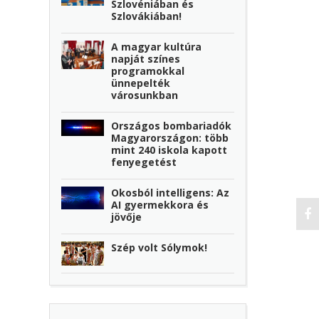
Szlovéniában és
Szlovákiában!
A magyar kultúra
napját színes
programokkal
ünnepelték
városunkban
Országos bombariadók
Magyarországon: több
mint 240 iskola kapott
fenyegetést
Okosból intelligens: Az
AI gyermekkora és
jövője
Szép volt Sólymok!