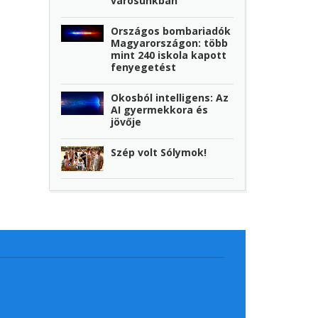
városunkban
Országos bombariadók
Magyarországon: több
mint 240 iskola kapott
fenyegetést
Okosból intelligens: Az
AI gyermekkora és
jövője
Szép volt Sólymok!