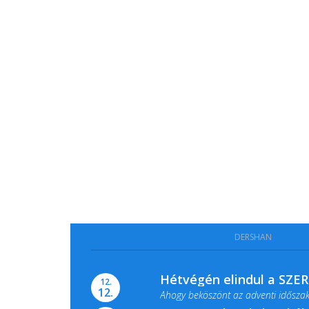
DERSHAN
Hétvégén elindul a SZE
12.
12.
Ahogy beköszönt az adventi időszak,