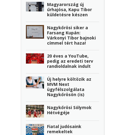
Magyarország új
űrhajósa, Kapu Tibor
küldetésre készen
Nagykőrösi siker a
Farsang Kupán:
Várkonyi Tibor bajnoki
címmel tért haza!
20 éves a YouTube,
pedig az eredeti terv
randioldalnak indult
Új helyre költözik az
MVM Next
ügyfélszolgálata
Nagykőrösön (is)
Nagykőrösi Sólymok
Hétvégéje
Fiatal judósaink
remekeltek