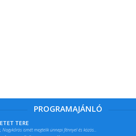
PROGRAMAJÁNLÓ
RETET TERE
 Nagykőrös ismét megtelik ünnepi fénnyel és közös...